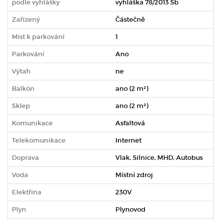
podle vyhlášky
vyhláška 78/2013 Sb
Zařízený
Částečně
Míst k parkování
1
Parkování
Ano
Výtah
ne
Balkón
ano (2 m²)
Sklep
ano (2 m²)
Komunikace
Asfaltová
Telekomunikace
Internet
Doprava
Vlak, Silnice, MHD, Autobus
Voda
Místní zdroj
Elektřina
230V
Plyn
Plynovod