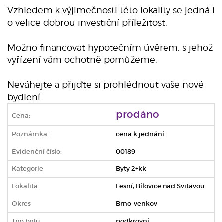
Vzhledem k výjimečnosti této lokality se jedná i
o velice dobrou investiční příležitost.
Možno financovat hypotečním úvěrem, s jehož
vyřízení vám ochotně pomůžeme.
Neváhejte a přijďte si prohlédnout vaše nové
bydlení.
prodáno
Cena:
Poznámka:
cena k jednání
Evidenční číslo:
00189
Kategorie
Byty 2+kk
Lokalita
Lesní, Bílovice nad Svitavou
Okres
Brno-venkov
Typ bytu
podkrovní