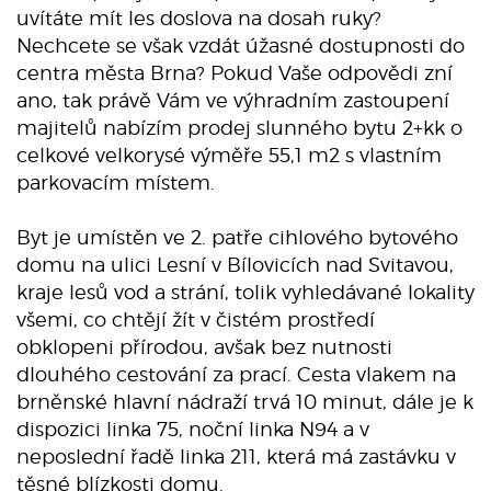
uvítáte mít les doslova na dosah ruky?
Nechcete se však vzdát úžasné dostupnosti do
centra města Brna? Pokud Vaše odpovědi zní
ano, tak právě Vám ve výhradním zastoupení
majitelů nabízím prodej slunného bytu 2+kk o
celkové velkorysé výměře 55,1 m2 s vlastním
parkovacím místem.
Byt je umístěn ve 2. patře cihlového bytového
domu na ulici Lesní v Bílovicích nad Svitavou,
kraje lesů vod a strání, tolik vyhledávané lokality
všemi, co chtějí žít v čistém prostředí
obklopeni přírodou, avšak bez nutnosti
dlouhého cestování za prací. Cesta vlakem na
brněnské hlavní nádraží trvá 10 minut, dále je k
dispozici linka 75, noční linka N94 a v
neposlední řadě linka 211, která má zastávku v
těsné blízkosti domu.