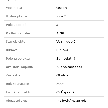
Vlastnictví
Osobní
Užitná plocha
55 m²
Počet podlaží
3
Podlaží umístění
3. NP
Stav objektu
Velmi dobrý
Budova
Cihlová
Poloha objektu
Samostatný
Umístění objektu
Klidná část obce
Zástavba
Obytná
Rok kolaudace
2004
En. náročnost b.
C - Úsporná
Ukazatel ENB
148 kWh/m2 za rok